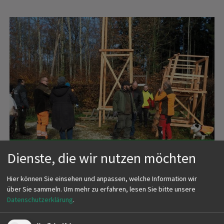
JUNGJÄGER BEIM KANZELBAU
Dienste, die wir nutzen möchten
am Samstag, 8. November
Hier können Sie einsehen und anpassen, welche Information wir
bei der Stangenhauhütte
über Sie sammeln.
Um mehr zu erfahren, lesen Sie bitte unsere
Datenschutzerklärung
.
mehr