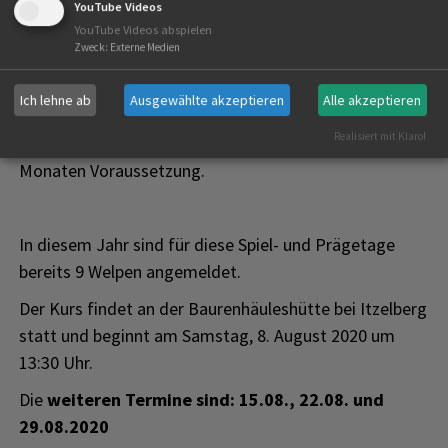
Im Welpenkurs lernen die Junghunde nicht nur den
YouTube Videos
YouTube Videos abspielen
Umgang mit ihrem sozialen Umfeld, sondern ebenso
Zweck
:
Externe Medien
die Grundkommandos. Herumtollen mit den
Artgenossen, Spaß und Spiel stehen dabei im
Ich lehne ab
Ausgewählte akzeptieren
Alle akzeptieren
Vordergrund. Für die Teilnahme sind die nötigen
Realisiert mit Klaro!
Impfungen und ein Alter zwischen einem und fünf
Monaten Voraussetzung.
In diesem Jahr sind für diese Spiel- und Prägetage
bereits 9 Welpen angemeldet.
Der Kurs findet an der Baurenhäuleshütte bei Itzelberg
statt und beginnt am Samstag, 8. August 2020 um
13:30 Uhr.
Die
weiteren Termine sind: 15.08., 22.08. und
29.08.2020