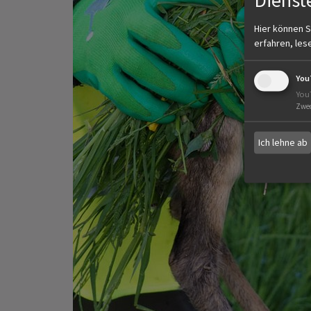
Hier können S
erfahren, les
You
You
Zwe
Ich lehne ab