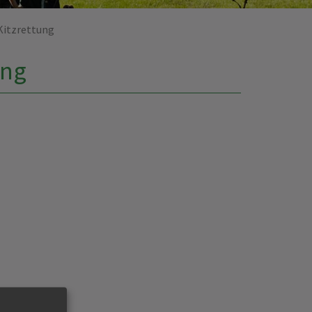
Kitzrettung
ung